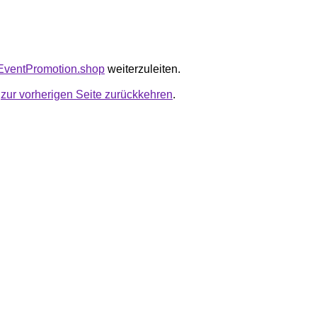
riEventPromotion.shop
weiterzuleiten.
u
zur vorherigen Seite zurückkehren
.